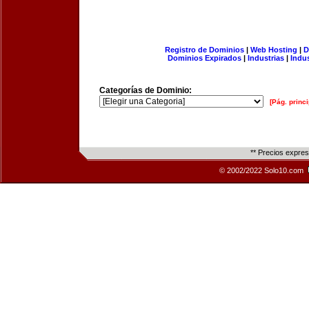
Registro de Dominios
|
Web Hosting
|
D
Dominios Expirados
|
Industrias
|
Indu
Categorías de Dominio:
[Pág. princi
** Precios expre
© 2002/2022 Solo10.com