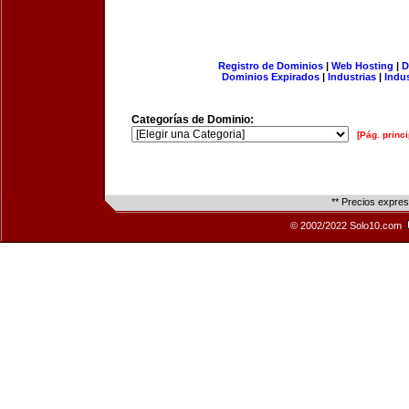
Registro de Dominios
|
Web Hosting
|
D
Dominios Expirados
|
Industrias
|
Indu
Categorías de Dominio:
[Pág. princi
** Precios expre
© 2002/2022 Solo10.com